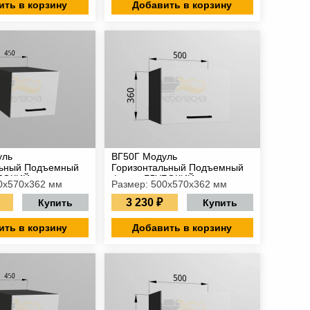
ить в корзину
Добавить в корзину
уль
ВГ50Г Модуль
льный Подъемный
Горизонтальный Подъемный
БОКИЙ
фасад ГЛУБОКИЙ
0х570х362 мм
Размер: 500х570х362 мм
3 230 ₽
Купить
Купить
ить в корзину
Добавить в корзину