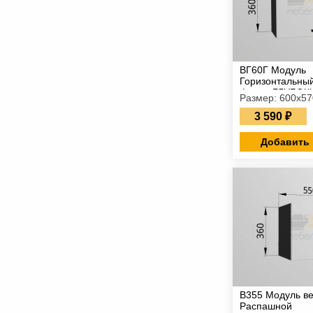
ВГ60Г Модуль
Горизонтальны
фасад ГЛУБОК
Размер: 600х5
3 590 ₽
Добавить 
В355 Модуль в
Распашной