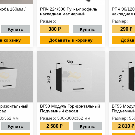
коба 160мм /
РПЧ 224/300 Ручка-профиль
РПЧ 96/120
накладная мат черный
накладная 
Размер:
Размер:
380 ₽
290 ₽
Купить
Купить
в корзину
Добавить в корзину
Добав
оризонтальный
ВГ50 Модуль Горизонтальный
ВГ55 Модул
сад
Подъемный фасад
Подъемный
00х362 мм
Размер: 500х300х362 мм
Размер: 55
2 580 ₽
2 810 ₽
Купить
Купить