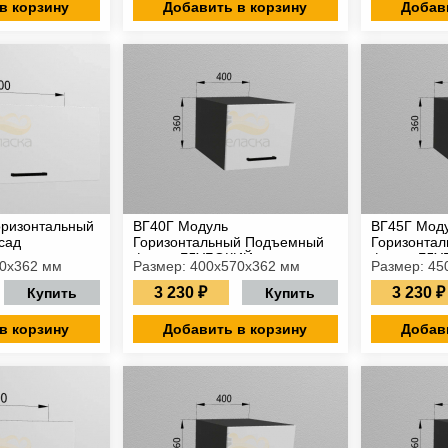
в корзину
Добавить в корзину
Добав
оризонтальный
ВГ40Г Модуль
ВГ45Г Мод
сад
Горизонтальный Подъемный
Горизонта
фасад ГЛУБОКИЙ
фасад ГЛУ
00х362 мм
Размер: 400х570х362 мм
Размер: 45
3 230 ₽
3 230 ₽
Купить
Купить
в корзину
Добавить в корзину
Добав