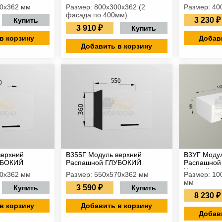
00х362 мм
Размер: 800х300х362 (2
Размер: 40
фасада по 400мм)
3 230 ₽
Купить
3 910 ₽
Купить
в корзину
Добав
Добавить в корзину
верхний
В355Г Модуль верхний
В3УГ Модул
УБОКИЙ
Распашной ГЛУБОКИЙ
Распашной
Угловой
70х362 мм
Размер: 550х570х362 мм
Размер: 10
мм
3 590 ₽
Купить
Купить
8 230 ₽
в корзину
Добавить в корзину
Добав