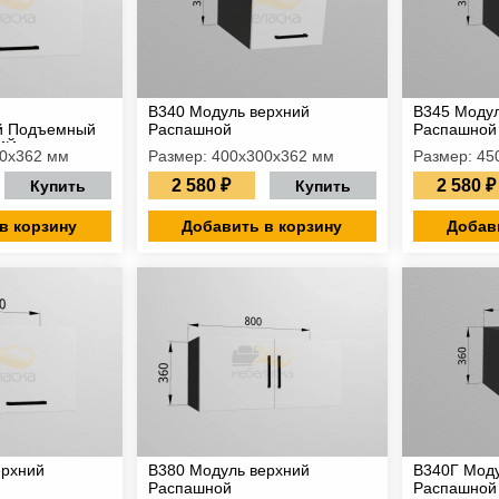
В340 Модуль верхний
В345 Модул
й Подъемный
Распашной
Распашной
ИЙ
70х362 мм
Размер: 400х300х362 мм
Размер: 45
2 580 ₽
2 580 ₽
Купить
Купить
в корзину
Добавить в корзину
Добав
ерхний
В380 Модуль верхний
В340Г Моду
Распашной
Распашной