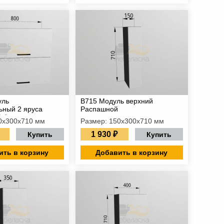
уль
В715 Модуль верхний
ьный 2 яруса
Распашной
 фасад
0х300х710 мм
Размер: 150х300х710 мм
1 930 ₽
Купить
Купить
ить в корзину
Добавить в корзину