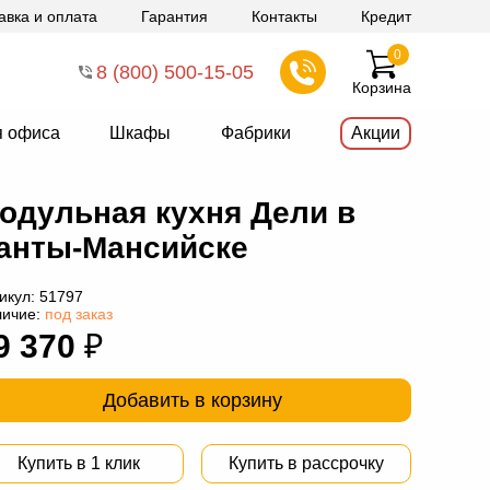
авка и оплата
Гарантия
Контакты
Кредит
0
8 (800) 500-15-05
Корзина
я офиса
Шкафы
Фабрики
Акции
одульная кухня Дели в
анты-Мансийске
икул:
51797
личие:
под заказ
9 370
₽
Добавить в корзину
Купить в 1 клик
Купить в рассрочку