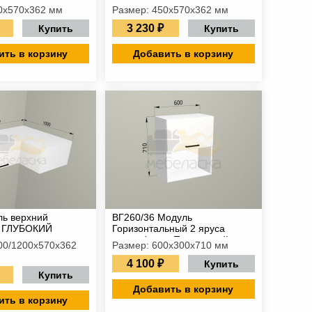
0х570х362 мм
Размер: 450х570х362 мм
3 230 ₽
Купить
Купить
ить в корзину
Добавить в корзину
ь верхний
ВГ260/36 Модуль
 ГЛУБОКИЙ
Горизонтальный 2 яруса
дверка/ниша Подъемный
00/1200х570х362
Размер: 600х300х710 мм
фасад
4 100 ₽
Купить
Купить
Добавить в корзину
ить в корзину