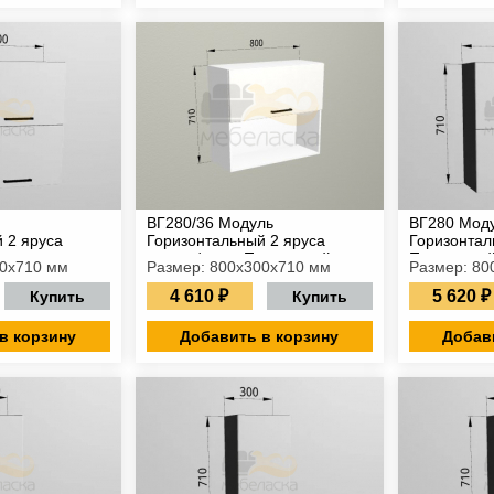
ВГ280/36 Модуль
ВГ280 Мод
 2 яруса
Горизонтальный 2 яруса
Горизонтал
сад
дверка/ниша Подъемный
Подъемный
00х710 мм
Размер: 800х300х710 мм
Размер: 80
фасад
4 610 ₽
5 620 ₽
Купить
Купить
в корзину
Добавить в корзину
Добав