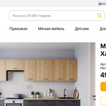
Дост
Прихожая
Мягкая мебель
Детские
Дл
М
Х
Арт
На
4