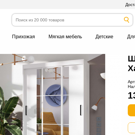
Дост
Прихожая
Мягкая мебель
Детские
Дл
Ш
Х
Арт
На
1