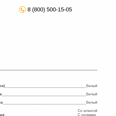
8 (800) 500-15-05
ок)
Белый
а
Белый
са
Белый
Со штангой
ция
С полками