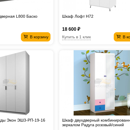
дверная L800 Баско
Шкаф Лофт H72
18 600 ₽
Купить в 1 клик
В корзину
В к
ды Экон ЭШ3-РП-19-16
Шкаф двухдверный комбинированн
зеркалом Радуга розовый/cиний