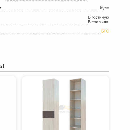
к
Купе
В гостиную
В спальню
БТС
Ы