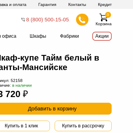
авка и оплата
Гарантия
Контакты
Кредит
0
8 (800) 500-15-05
Корзина
я офиса
Шкафы
Фабрики
Акции
каф-купе Тайм белый в
анты-Мансийске
икул:
52158
личие:
в наличии
3 720
₽
Добавить в корзину
Купить в 1 клик
Купить в рассрочку