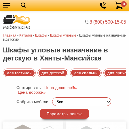
0
Кухонные
Корзина
гарнитуры
Мебель
8 (800) 500-15-05
для
Мебель
Главная
-
Каталог
-
Шкафы
-
Шкафы угловые
-
Шкафы угловые назначение
кухни
для
Кровати
в детскую
спальни
Шкафы
Шкафы угловые назначение в
детскую в Ханты-Мансийске
Диваны
Мягкая
для гостиной
для детской
для спальни
для прихо
мебель
Детская
Сортировать:
Цена дешевле
мебель
Мебель
Цена дороже
в
Мебель
Фабрика мебели:
гостиную
для
Столы
Параметры поиска
прихожей
Комоды