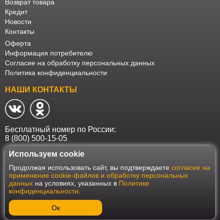
Возврат товара
Кредит
Новости
Контакты
Оферта
Информация потребителю
Согласие на обработку персональных данных
Политика конфиденциальности
НАШИ КОНТАКТЫ
Бесплатный номер по России:
8 (800) 500-15-05
Используем cookie
Наш интернет-магазин работает в соответствии с требованиями
Продолжая использовать сайт, вы подтверждаете
согласие на
Федерального закона от 27 июля 2006 года №152-ФЗ "О персональных
применение cookie-файлов и обработку персональных
данных". Оформить заказ на сайте Мебеласка возможно только при
данных
на условиях, указанных в
Политике
наличии согласия на обработку Ваших персональных данных. Для
конфиденциальности
.
улучшения работы сайта и его взаимодействия с пользователями мы
используем файлы cookie. Продолжая пользоваться сайтом, вы
соглашаетесь с использованием cookie.
Ок