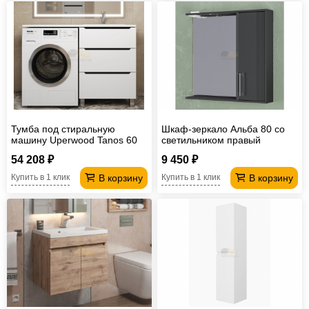
Тумба под стиральную
Шкаф-зеркало Альба 80 со
машину Uperwood Tanos 60
светильником правый
см, напольная, 3 ящика,
антрацит
54 208 ₽
9 450 ₽
белая/графит
В корзину
В корзину
Купить в 1 клик
Купить в 1 клик