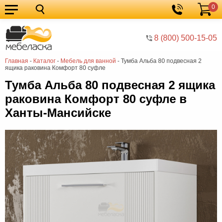
0
Кухонные
Корзина
гарнитуры
Мебель
8 (800) 500-15-05
для
Мебель
Главная
-
Каталог
-
Мебель для ванной
-
Тумба Альба 80 подвесная 2
кухни
для
Кровати
ящика раковина Комфорт 80 суфле
спальни
Шкафы
Тумба Альба 80 подвесная 2 ящика
раковина Комфорт 80 суфле в
Диваны
Ханты-Мансийске
Мягкая
мебель
Детская
мебель
Мебель
в
Мебель
гостиную
для
Столы
прихожей
Комоды