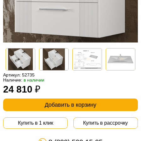
Офисная
мебель
Столы
под
Мебель
компьютер
для
Мебель
ванной
трансформер
Матрасы
Кресла-
мешки
Мебель
Артикул:
52735
Наличие:
в наличии
из
Садовая
24 810
₽
ротанга
мебель
Косметологическое
оборудование
Добавить в корзину
Купить в 1 клик
Купить в рассрочку