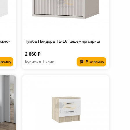
ужно-
Тумба Пандора ТБ-16 Кашемир/айриш
2 660 ₽
Купить в 1 клик
орзину
В корзину