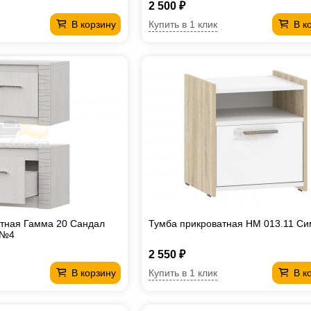
2 500 ₽
Купить в 1 клик
В корзину
В к
тная Гамма 20 Сандал
Тумба прикроватная НМ 013.11 С
 №4
2 550 ₽
Купить в 1 клик
В корзину
В к