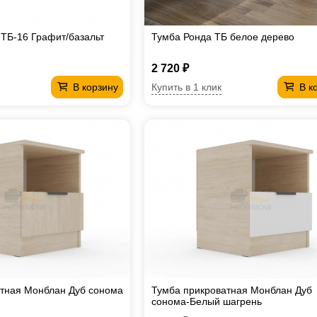
ТБ-16 Графит/базальт
Тумба Ронда ТБ белое дерево
2 720 ₽
Купить в 1 клик
В корзину
В к
тная Монблан Дуб сонома
Тумба прикроватная Монблан Дуб
сонома-Белый шагрень