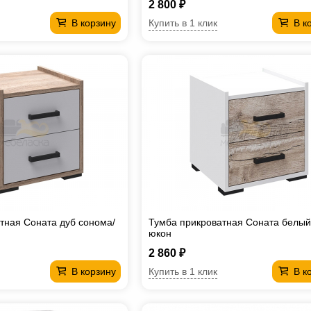
2 800 ₽
Купить в 1 клик
В корзину
В к
тная Соната дуб сонома/
Тумба прикроватная Соната белый
юкон
2 860 ₽
Купить в 1 клик
В корзину
В к