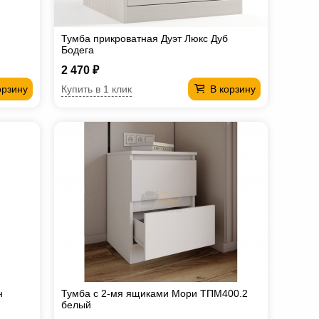
Тумба прикроватная Дуэт Люкс Дуб
Бодега
2 470 ₽
Купить в 1 клик
орзину
В корзину
н
Тумба с 2-мя ящиками Мори ТПМ400.2
белый