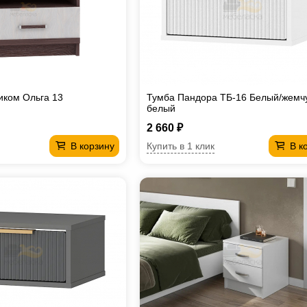
иком Ольга 13
Тумба Пандора ТБ-16 Белый/жемч
белый
2 660 ₽
Купить в 1 клик
В корзину
В к