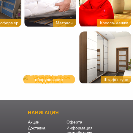
нсформер
Матрасы
Кресла-мешки
Косметологическое
оборудование
Шкафы-купе
НАВИГАЦИЯ
Акции
Оферта
Доставка
Информация
потребителю