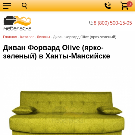
0
Кухонные
Корзина
гарнитуры
Мебель
8 (800) 500-15-05
для
Мебель
Главная
-
Каталог
-
Диваны
-
Диван Форвард Olive (ярко-зеленый)
кухни
для
Кровати
Диван Форвард Olive (ярко-
спальни
Шкафы
зеленый) в Ханты-Мансийске
Диваны
Мягкая
мебель
Детская
мебель
Мебель
в
Мебель
гостиную
для
Столы
прихожей
Комоды