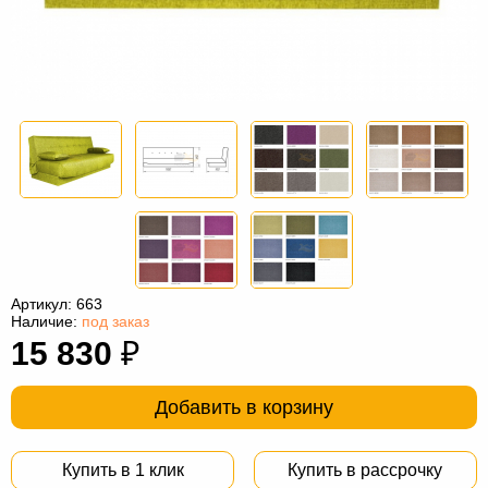
Офисная
мебель
Столы
под
Мебель
компьютер
для
Мебель
ванной
трансформер
Матрасы
Кресла-
мешки
Мебель
из
Садовая
Артикул:
663
ротанга
мебель
Косметологическое
Наличие:
под заказ
15 830
₽
оборудование
Добавить в корзину
Купить в 1 клик
Купить в рассрочку