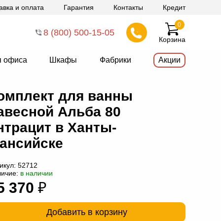
авка и оплата
Гарантия
Контакты
Кредит
0
8 (800) 500-15-05
Корзина
я офиса
Шкафы
Фабрики
Акции
омплект для ванны
авесной Альба 80
нтрацит в Ханты-
ансийске
икул:
52712
личие:
в наличии
5 370
₽
Добавить в корзину