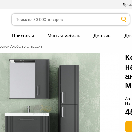
Дост
Прихожая
Мягкая мебель
Детские
Дл
есной Альба 80 антрацит
К
н
а
М
Арт
На
4