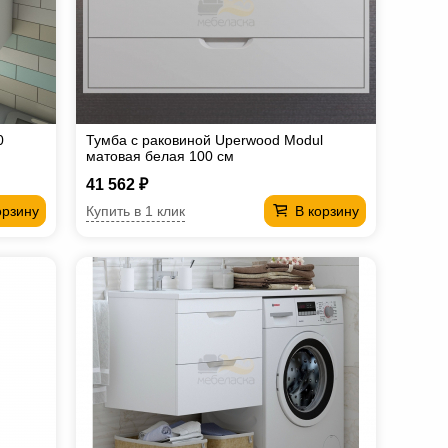
0
Тумба с раковиной Uperwood Modul
матовая белая 100 см
41 562 ₽
Купить в 1 клик
орзину
В корзину