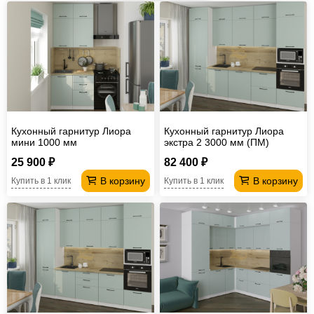
Офисная
мебель
Столы
под
Мебель
компьютер
для
Мебель
ванной
трансформер
Матрасы
Кресла-
Кухонный гарнитур Лиора
Кухонный гарнитур Лиора
мини 1000 мм
экстра 2 3000 мм (ПМ)
мешки
Мебель
25 900 ₽
82 400 ₽
из
Садовая
В корзину
В корзину
Купить в 1 клик
Купить в 1 клик
ротанга
мебель
Косметологическое
оборудование