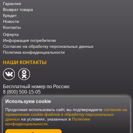
Гарантия
Возврат товара
Кредит
Новости
Контакты
Оферта
Информация потребителю
Согласие на обработку персональных данных
Политика конфиденциальности
НАШИ КОНТАКТЫ
Бесплатный номер по России:
8 (800) 500-15-05
Используем cookie
Наш интернет-магазин работает в соответствии с требованиями
Продолжая использовать сайт, вы подтверждаете
согласие на
Федерального закона от 27 июля 2006 года №152-ФЗ "О персональных
применение cookie-файлов и обработку персональных
данных". Оформить заказ на сайте Мебеласка возможно только при
данных
на условиях, указанных в
Политике
наличии согласия на обработку Ваших персональных данных. Для
конфиденциальности
.
улучшения работы сайта и его взаимодействия с пользователями мы
используем файлы cookie. Продолжая пользоваться сайтом, вы
соглашаетесь с использованием cookie.