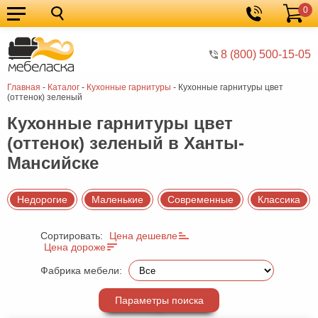
0
Кухонные
Корзина
гарнитуры
Мебель
8 (800) 500-15-05
для
Мебель
Главная
-
Каталог
-
Кухонные гарнитуры
-
Кухонные гарнитуры цвет
кухни
для
Кровати
(оттенок) зеленый
спальни
Шкафы
Кухонные гарнитуры цвет
(оттенок) зеленый в Ханты-
Диваны
Мансийске
Мягкая
мебель
Детская
Недорогие
Маленькие
Современные
Классика
мебель
Мебель
Сортировать:
Цена дешевле
в
Мебель
Цена дороже
гостиную
для
Столы
Фабрика мебели:
прихожей
Комоды
Параметры поиска