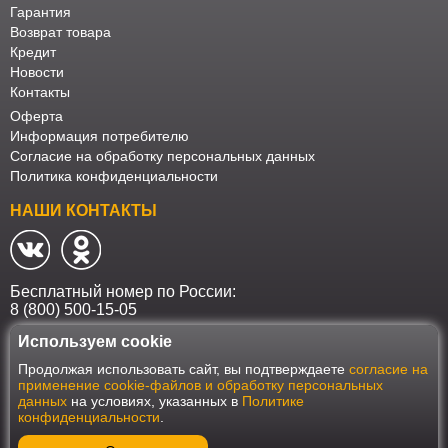
Гарантия
Возврат товара
Кредит
Новости
Контакты
Оферта
Информация потребителю
Согласие на обработку персональных данных
Политика конфиденциальности
НАШИ КОНТАКТЫ
Бесплатный номер по России:
8 (800) 500-15-05
Используем cookie
Наш интернет-магазин работает в соответствии с требованиями
Продолжая использовать сайт, вы подтверждаете
согласие на
Федерального закона от 27 июля 2006 года №152-ФЗ "О персональных
применение cookie-файлов и обработку персональных
данных". Оформить заказ на сайте Мебеласка возможно только при
данных
на условиях, указанных в
Политике
наличии согласия на обработку Ваших персональных данных. Для
конфиденциальности
.
улучшения работы сайта и его взаимодействия с пользователями мы
используем файлы cookie. Продолжая пользоваться сайтом, вы
соглашаетесь с использованием cookie.