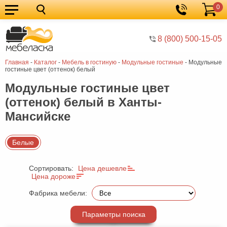
0
Кухонные
Корзина
гарнитуры
Мебель
8 (800) 500-15-05
для
Мебель
Главная
-
Каталог
-
Мебель в гостиную
-
Модульные гостиные
-
Модульные
кухни
для
Кровати
гостиные цвет (оттенок) белый
спальни
Шкафы
Модульные гостиные цвет
(оттенок) белый в Ханты-
Диваны
Мансийске
Мягкая
мебель
Детская
Белые
мебель
Мебель
Сортировать:
Цена дешевле
в
Мебель
Цена дороже
гостиную
для
Столы
Фабрика мебели:
прихожей
Комоды
Параметры поиска