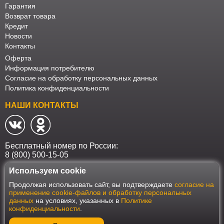
Гарантия
Возврат товара
Кредит
Новости
Контакты
Оферта
Информация потребителю
Согласие на обработку персональных данных
Политика конфиденциальности
НАШИ КОНТАКТЫ
Бесплатный номер по России:
8 (800) 500-15-05
Используем cookie
Наш интернет-магазин работает в соответствии с требованиями
Продолжая использовать сайт, вы подтверждаете
согласие на
Федерального закона от 27 июля 2006 года №152-ФЗ "О персональных
применение cookie-файлов и обработку персональных
данных". Оформить заказ на сайте Мебеласка возможно только при
данных
на условиях, указанных в
Политике
наличии согласия на обработку Ваших персональных данных. Для
конфиденциальности
.
улучшения работы сайта и его взаимодействия с пользователями мы
используем файлы cookie. Продолжая пользоваться сайтом, вы
соглашаетесь с использованием cookie.