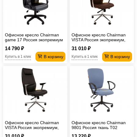
Офисное кресло Chairman
Офисное кресло Chairman
game 17 Россия экопремиум
VISTA Россия экопремиум,
черный/серый
коричневый
14 790 ₽
31 010 ₽
В корзину
В корзину
Купить в 1 клик
Купить в 1 клик
Офисное кресло Chairman
Офисное кресло Chairman
VISTA Россия экопремиум,
9801 Россия ткань T02
черный
голубой Black
31 010 ₽
13 220 ₽