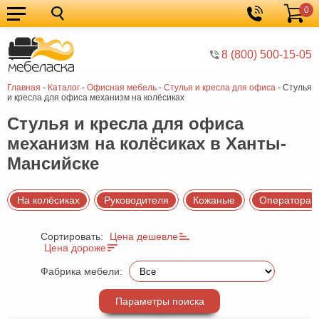
0
Кухонные
Корзина
гарнитуры
Мебель
8 (800) 500-15-05
для
Мебель
Главная
-
Каталог
-
Офисная мебель
-
Стулья и кресла для офиса
-
Стулья
кухни
для
Кровати
и кресла для офиса механизм на колёсиках
спальни
Шкафы
Стулья и кресла для офиса
механизм на колёсиках в Ханты-
Диваны
Мансийске
Мягкая
мебель
Детская
На колёсиках
Руководителя
Кожаные
Оператора
мебель
Мебель
Сортировать:
Цена дешевле
в
Мебель
Цена дороже
гостиную
для
Столы
Фабрика мебели:
прихожей
Комоды
Параметры поиска