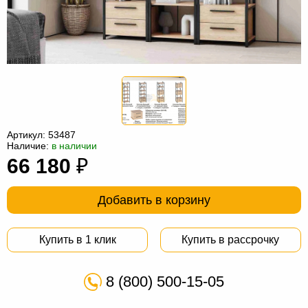
Офисная
мебель
Столы
под
Мебель
компьютер
для
Мебель
ванной
трансформер
Матрасы
Кресла-
Артикул:
53487
Наличие:
в наличии
мешки
Мебель
66 180
₽
из
Садовая
Добавить в корзину
ротанга
мебель
Косметологическое
оборудование
Купить в 1 клик
Купить в рассрочку
8 (800) 500-15-05