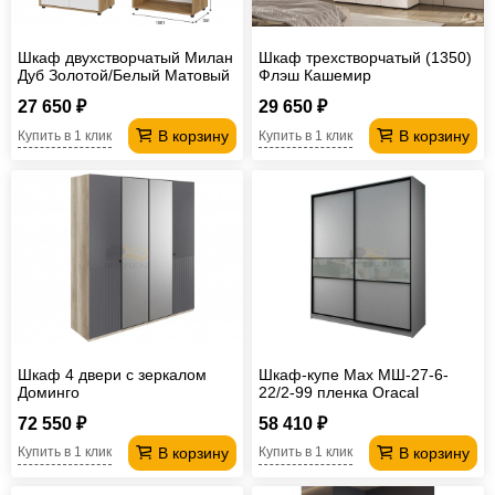
Шкаф двухстворчатый Милан
Шкаф трехстворчатый (1350)
Дуб Золотой/Белый Матовый
Флэш Кашемир
27 650 ₽
29 650 ₽
В корзину
В корзину
Купить в 1 клик
Купить в 1 клик
Шкаф 4 двери с зеркалом
Шкаф-купе Max МШ-27-6-
Доминго
22/2-99 пленка Oracal
светло-серая
72 550 ₽
58 410 ₽
В корзину
В корзину
Купить в 1 клик
Купить в 1 клик