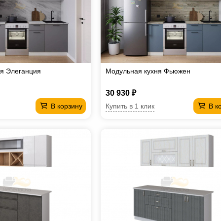
я Элеганция
Модульная кухня Фьюжен
30 930 ₽
Купить в 1 клик
В корзину
В к