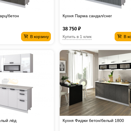
варц/бетон
Кухня Парма сандал/снег
38 750 ₽
Купить в 1 клик
В корзину
В к
елый лёд
Кухня Фиджи бетон/белый 1800