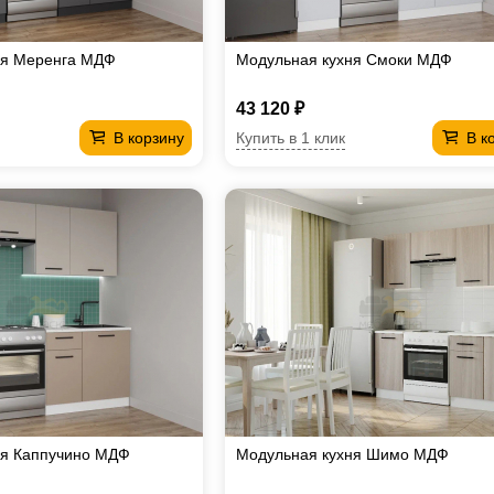
ня Меренга МДФ
Модульная кухня Смоки МДФ
43 120 ₽
Купить в 1 клик
В корзину
В к
ня Каппучино МДФ
Модульная кухня Шимо МДФ