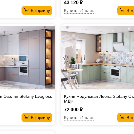
43 120 ₽
Купить в 1 клик
В корзину
В к
я Эвелин Stefany Evogloss
Кухня модульная Леона Stefany Ст
МДФ
72 000 ₽
Купить в 1 клик
В корзину
В к